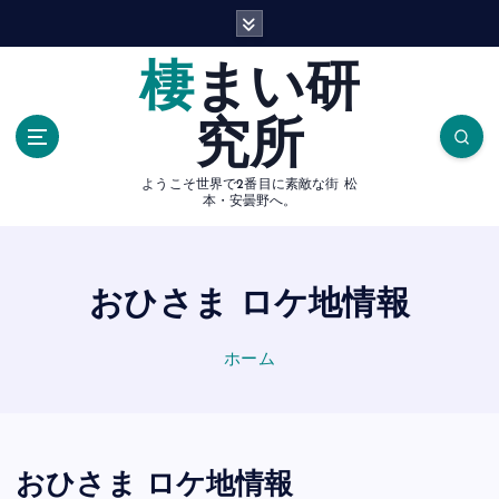
内
容
を
棲まい研
ス
キ
究所
ッ
プ
ようこそ世界で2番目に素敵な街 松
本・安曇野へ。
おひさま ロケ地情報
ホーム
おひさま ロケ地情報