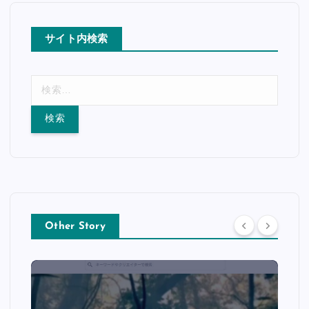
サイト内検索
検
索
:
Other Story