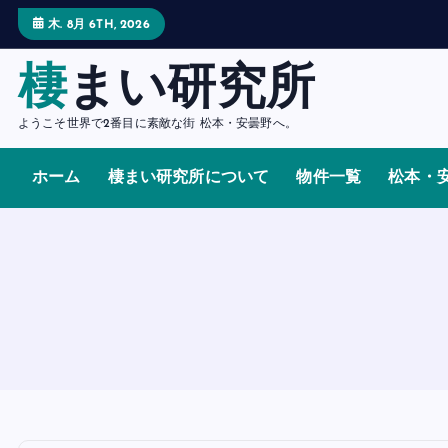
内
木. 8月 6TH, 2026
容
を
棲まい研究所
ス
キ
ようこそ世界で2番目に素敵な街 松本・安曇野へ。
ッ
プ
ホーム
棲まい研究所について
物件一覧
松本・