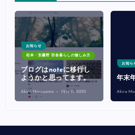
お知らせ
松本・安曇野 田舎暮らしの愉しみ方
お知ら
は
ブログはnoteに移行し
ようかと思ってます。
年末
Akira Maruyama
12月 11, 2025
Akira M