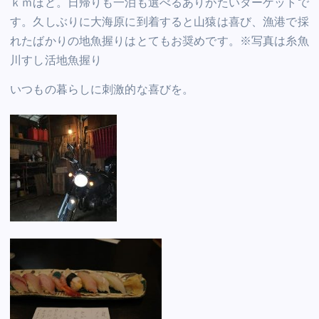
ｋｍほど。日帰りも一泊も選べるありがたいターゲットで
す。久しぶりに大海原に到着すると山猿は喜び、漁港で採
れたばかりの地魚握りはとてもお奨めです。※写真は糸魚
川すし活地魚握り
いつもの暮らしに刺激的な喜びを。