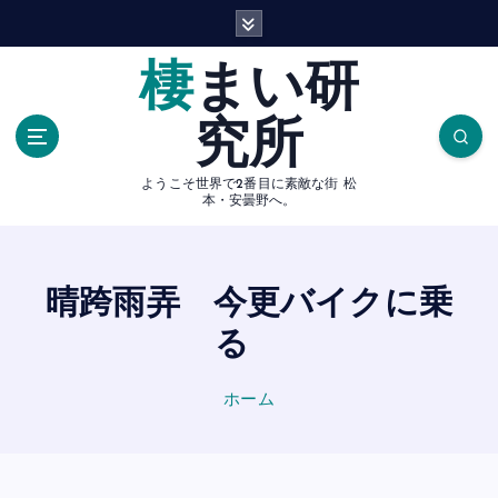
内
容
を
棲まい研
ス
キ
究所
ッ
プ
ようこそ世界で2番目に素敵な街 松
本・安曇野へ。
晴跨雨弄 今更バイクに乗
る
ホーム