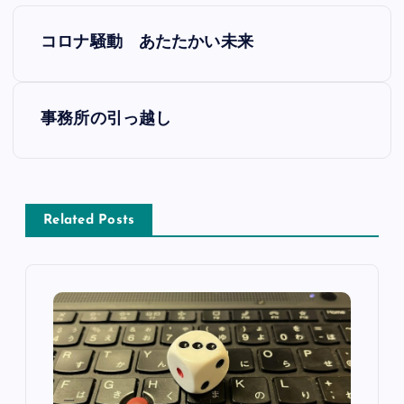
投
コロナ騒動 あたたかい未来
稿
ナ
事務所の引っ越し
ビ
ゲ
Related Posts
ー
シ
ョ
ン