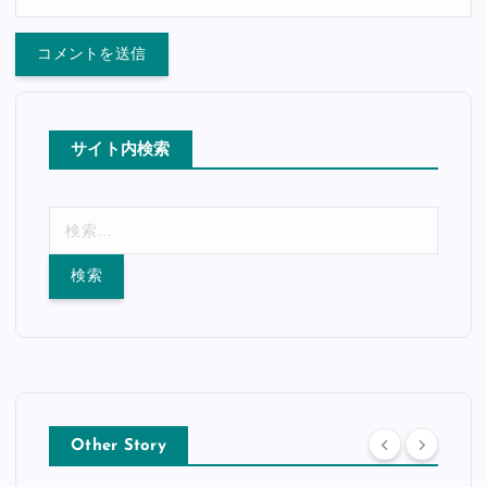
サイト内検索
検
索
:
Other Story