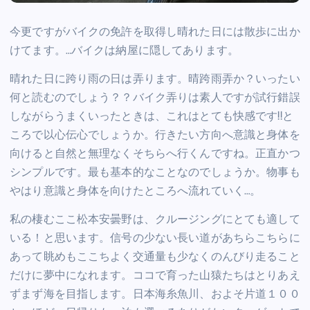
今更ですがバイクの免許を取得し晴れた日には散歩に出か
けてます。…バイクは納屋に隠してあります。
晴れた日に跨り雨の日は弄ります。晴跨雨弄か？いったい
何と読むのでしょう？？バイク弄りは素人ですが試行錯誤
しながらうまくいったときは、これはとても快感です!!と
ころで以心伝心でしょうか。行きたい方向へ意識と身体を
向けると自然と無理なくそちらへ行くんですね。正直かつ
シンプルです。最も基本的なことなのでしょうか。物事も
やはり意識と身体を向けたところへ流れていく…。
私の棲むここ松本安曇野は、クルージングにとても適して
いる！と思います。信号の少ない長い道があちらこちらに
あって眺めもここちよく交通量も少なくのんびり走ること
だけに夢中になれます。ココで育った山猿たちはとりあえ
ずまず海を目指します。日本海糸魚川、およそ片道１００