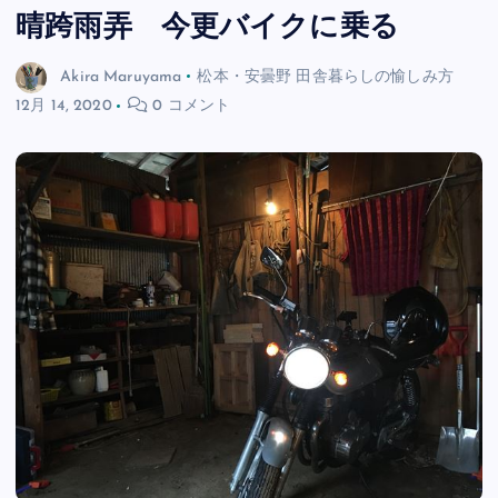
晴跨雨弄 今更バイクに乗る
Akira Maruyama
松本・安曇野 田舎暮らしの愉しみ方
12月 14, 2020
0 コメント