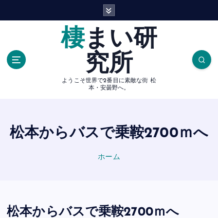
内
容
を
棲まい研
ス
キ
究所
ッ
プ
ようこそ世界で2番目に素敵な街 松
本・安曇野へ。
松本からバスで乗鞍2700ｍへ
ホーム
松本からバスで乗鞍2700ｍへ