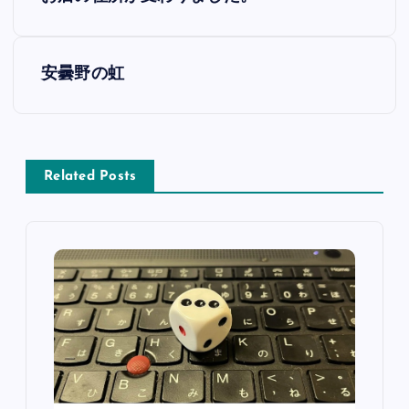
稿
ナ
安曇野の虹
ビ
ゲ
Related Posts
ー
シ
ョ
ン