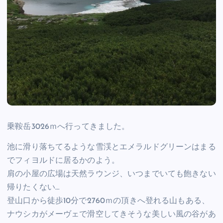
乗鞍岳3026ｍへ行ってきました。
池に滑り落ちてるような雪渓とエメラルドグリーンはまる
でフィヨルドに居るかのよう。
肩の小屋の広場は天然ラウンジ、いつまでいても飽きない
帰りたくない…
登山口から徒歩10分で2760ｍの頂きへ登れる山もある、
ナウシカがメーヴェで滑空してきそうな美しい風の谷があ