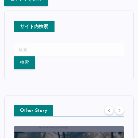
サイト内検索
検
索
:
Other Story